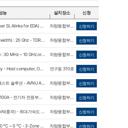
 성능
설치장소
신청
- ANSYS SIwave(Including Designer SI, Alinks for EDA) - SI/PI Automation Software - ANSYS Icepack - ANSYS Workbench - License Server
차량융합부품시스템기술센터 103호
신청하기
- 주파수 범위(TDR Electrical Bandwidth) : 20 Ghz - TDR Pulse Frequency : 25, 50, 100, 200 Khz - Step response at full bandwidth(10~90%) : 17.5 ps - 최대 주파수 표현 범위 : 300 kSa/s
차량융합부품시스템기술센터 103호
신청하기
- Measurement Frequency Range : 30 MHz ~ 10 GHz or more - Minimum Scan step : 0.1 mm - Probe type : E-field probe & H-field probe - EMI Receive : Bandwidth 1 Khz ~ 13.2 Ghz Tracking Generator
차량융합부품시스템기술센터 102호
신청하기
- Power Control Unit, Power supply - Host computer, Oulet Box - Error Simulation & Signal Conditioning Unit - PXI Chassis & DAQ System - 영상시험 환경, 상용/전용 소프트웨어
연구동 310호
신청하기
* Automotive Ethernet 프로토콜 테스트 솔루션 - AVNU Automotive Ethernet AVB Conformance Test Suite - OPENSIG Automotive Ethernet Conformance Test Suite Pack * V2X 프로토콜 및 성능 테스트 솔루션 - Cohda MK5 하드웨어 - TTsuite ITS G5
차량융합부품시스템기술센터 103호
신청하기
- 계통전원 모사 : 60kVA, 0~300V, 100A - 전기차 전원부하 모사 : 13.5kW - 계통전원 및 부하전원 측정 : 0~600Vrms - 전기차 Control Pilot Circuit 모사
차량융합부품시스템기술센터 104호
신청하기
- 진동포스 : 54kN(사인, 랜덤), 196kN(충격) - 최대가속도 : 857m/s2(peak) - 시험변위 : 100mm(peak) - 냉각방식 : 수냉식 - Power Amplifier : Max. Output 76kVA - 온도범위 : -50 ~ 150℃ - 습도범위 : 25 ~ 95%RH
차량융합부품시스템기술센터 101호
신청하기
- 고온: +60℃ ~ +300 ℃, 저온: -70 ℃ ~ 0 ℃ - 3-Zone 지원, 댐퍼 타입 - Temperature fluctuation : 0.5 ℃ - Recovery Time : 5분이내 - 시료 하중: 50kg - 내부 사이즈 : 650x460x370(WxHxDmm)
차량융합부품시스템기술센터 102호
신청하기