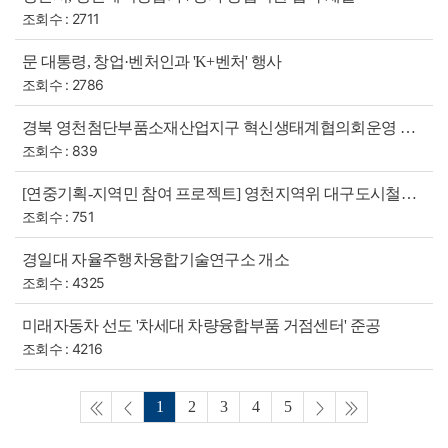
조회수 : 2711
문 대통령, 창업·벤처인과 'K+벤처' 행사
조회수 : 2786
경북 영천첨단부품소재산업지구 혁신생태계협의회운영 MOU체결
조회수 : 839
[연중기획-지역민 참여 프로젝트] 영천지역위 대구도시철도 연장 십년지계 모색
조회수 : 751
경일대 자율주행차융합기술연구소 개소
조회수 : 4325
미래자동차 선도 '차세대 차량융합부품 거점센터' 준공
조회수 : 4216
1
2
3
4
5