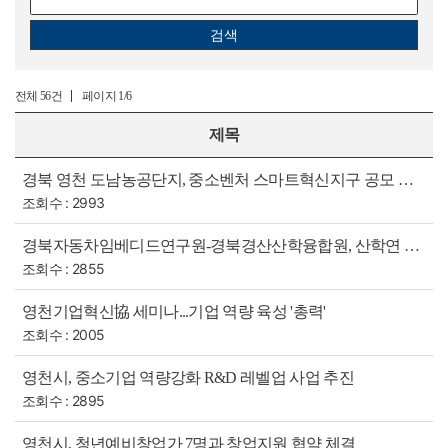
검색
전체
페이지
56건
1/6
제목
경북 영천 도남농공단지, 중소벤처 스마트혁신지구 공모 선정
조회수 : 2993
경북자동차임베디드연구원-경북경산산학융합원, 산학연 융합 혁신생태계 구축
조회수 : 2855
영천기업혁신協 세미나...기업 역량 육성 '총력'
조회수 : 2005
영천시, 중소기업 역량강화 R&D 레벨업 사업 추진
조회수 : 2895
영천시, 청년예비창업가 7명과 창업지원 협약 체결