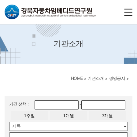
바로가기메뉴
기관소개
HOME
기관소개
경영공시
기간 선택 :
~
1주일
1개월
3개월