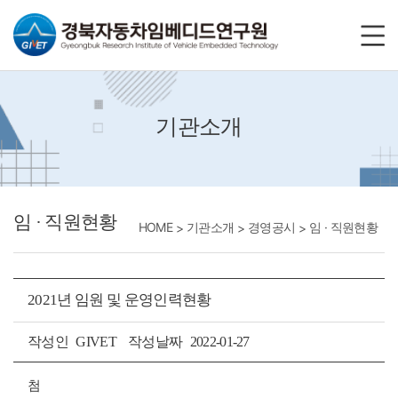
바로가기메뉴
기관소개
임 · 직원현황
HOME
기관소개
경영공시
임 · 직원현황
2021년 임원 및 운영인력현황
작성인
GIVET
작성날짜
2022-01-27
첨