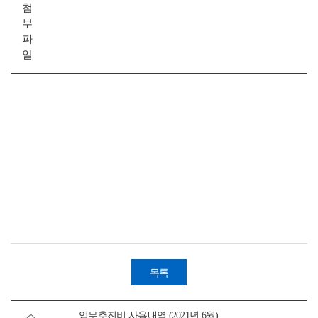
첨
부
파
일
목록
업무추진비 사용내역 (2021년 6월)