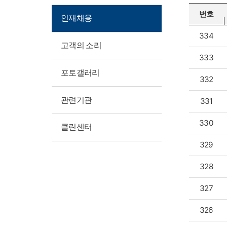
번호
인재채용
334
고객의 소리
333
포토갤러리
332
관련기관
331
330
클린센터
329
328
327
326