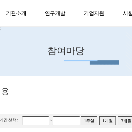
기관소개
연구개발
기업지원
시
참여마당
채용
기간 선택 :
~
1주일
1개월
3개월