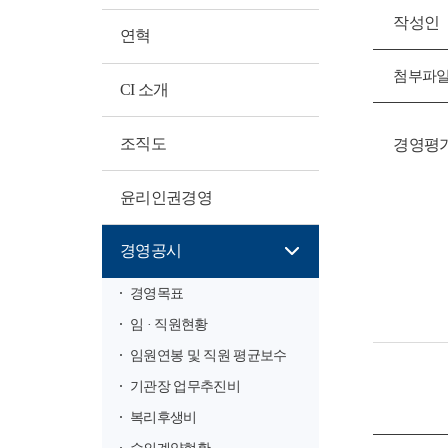
작성인
연혁
첨부파
CI 소개
조직도
경영평가결
윤리인권경영
경영공시
경영목표
임 · 직원현황
임원연봉 및 직원 평균보수
기관장 업무추진비
복리후생비
수의계약현황