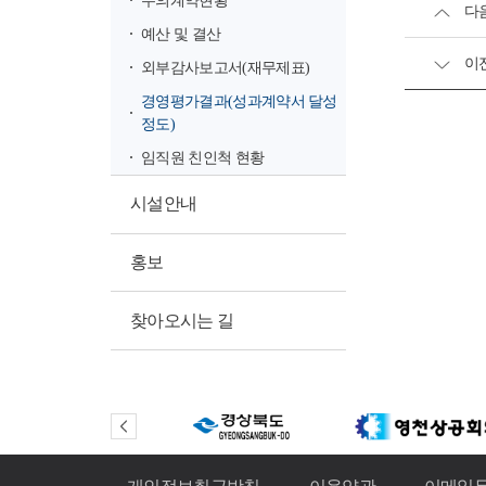
다
예산 및 결산
이
외부감사보고서(재무제표)
경영평가결과(성과계약서 달성
정도)
임직원 친인척 현황
시설안내
홍보
찾아오시는 길